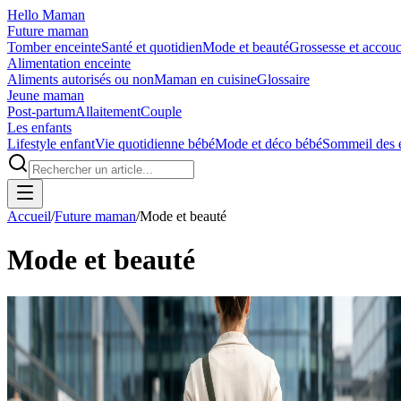
Hello Maman
Future maman
Tomber enceinte
Santé et quotidien
Mode et beauté
Grossesse et accou
Alimentation enceinte
Aliments autorisés ou non
Maman en cuisine
Glossaire
Jeune maman
Post-partum
Allaitement
Couple
Les enfants
Lifestyle enfant
Vie quotidienne bébé
Mode et déco bébé
Sommeil des 
Accueil
/
Future maman
/
Mode et beauté
Mode et beauté