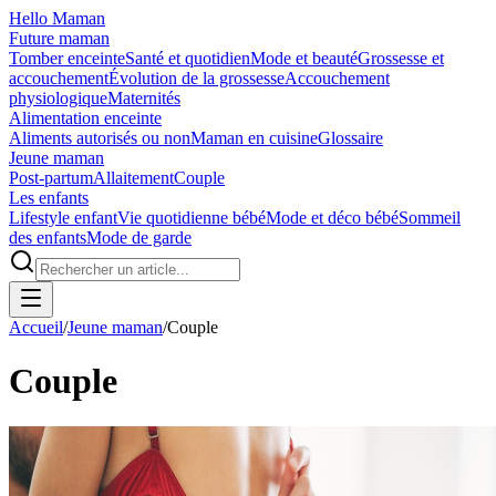
Hello Maman
Future maman
Tomber enceinte
Santé et quotidien
Mode et beauté
Grossesse et
accouchement
Évolution de la grossesse
Accouchement
physiologique
Maternités
Alimentation enceinte
Aliments autorisés ou non
Maman en cuisine
Glossaire
Jeune maman
Post-partum
Allaitement
Couple
Les enfants
Lifestyle enfant
Vie quotidienne bébé
Mode et déco bébé
Sommeil
des enfants
Mode de garde
Accueil
/
Jeune maman
/
Couple
Couple