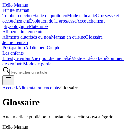
Hello Maman
Future maman
Tomber enceinte
Santé et quotidien
Mode et beauté
Grossesse et
accouchement
Évolution de la grossesse
Accouchement
physiologique
Maternités
Alimentation enceinte
Aliments autorisés ou non
Maman en cuisine
Glossaire
Jeune maman
Post-partum
Allaitement
Couple
Les enfants
Lifestyle enfant
Vie quotidienne bébé
Mode et déco bébé
Sommeil
des enfants
Mode de garde
Accueil
/
Alimentation enceinte
/
Glossaire
Glossaire
Aucun article publié pour l'instant dans cette sous-catégorie.
Hello Maman