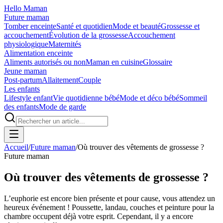
Hello Maman
Future maman
Tomber enceinte
Santé et quotidien
Mode et beauté
Grossesse et
accouchement
Évolution de la grossesse
Accouchement
physiologique
Maternités
Alimentation enceinte
Aliments autorisés ou non
Maman en cuisine
Glossaire
Jeune maman
Post-partum
Allaitement
Couple
Les enfants
Lifestyle enfant
Vie quotidienne bébé
Mode et déco bébé
Sommeil
des enfants
Mode de garde
Accueil
/
Future maman
/
Où trouver des vêtements de grossesse ?
Future maman
Où trouver des vêtements de grossesse ?
L’euphorie est encore bien présente et pour cause, vous attendez un
heureux événement ! Poussette, landau, couches et peinture pour la
chambre occupent déjà votre esprit. Cependant, il y a encore