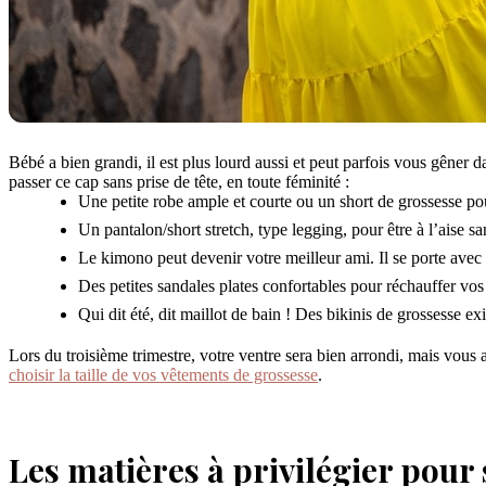
Bébé a bien grandi, il est plus lourd aussi et peut parfois vous gêner d
passer ce cap sans prise de tête, en toute féminité :
Une petite robe ample et courte ou un short de grossesse po
Un pantalon/short stretch, type legging, pour être à l’aise sa
Le kimono peut devenir votre meilleur ami. Il se porte avec 
Des petites sandales plates confortables pour réchauffer vos p
Qui dit été, dit maillot de bain ! Des bikinis de grossesse e
Lors du troisième trimestre, votre ventre sera bien arrondi, mais vous a
choisir la taille de vos vêtements de grossesse
.
Les matières à privilégier pour 