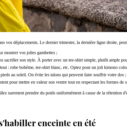
ans vos déplacements. Le dernier trimestre, la dernière ligne droite, peu
ur montrer vos jolies gambettes ;
ns sacrifier son style. À porter avec un tee-shirt simple, plutôt ample pou
tout : robe bohème, tee-shirt blanc, etc. Optez pour un joli kimono color
ieds au soleil. On évite les talons qui peuvent faire souffrir votre dos ;
xistent pour mettre en valeur son ventre tout en respectant les formes de 
llez surement prendre du poids uniformément à cause de la rétention d'eau
s'habiller enceinte en été