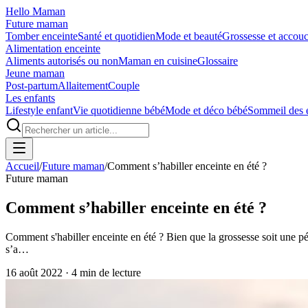
Hello Maman
Future maman
Tomber enceinte
Santé et quotidien
Mode et beauté
Grossesse et accou
Alimentation enceinte
Aliments autorisés ou non
Maman en cuisine
Glossaire
Jeune maman
Post-partum
Allaitement
Couple
Les enfants
Lifestyle enfant
Vie quotidienne bébé
Mode et déco bébé
Sommeil des 
Accueil
/
Future maman
/
Comment s’habiller enceinte en été ?
Future maman
Comment s’habiller enceinte en été ?
Comment s'habiller enceinte en été ? Bien que la grossesse soit une péri
s’a…
16 août 2022
·
4
min de lecture