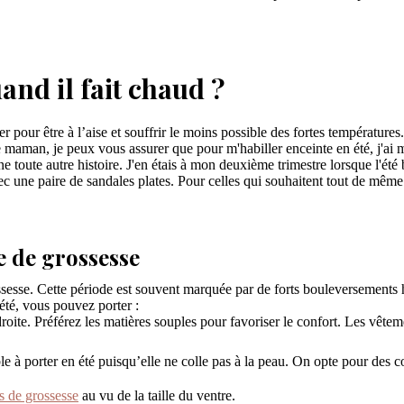
nd il fait chaud ?
er pour être à l’aise et souffrir le moins possible des fortes températures.
e maman, je peux vous assurer que pour m'habiller enceinte en été, j'ai 
e toute autre histoire. J'en étais à mon deuxième trimestre lorsque l'été 
avec une paire de sandales plates. Pour celles qui souhaitent tout de même
e de grossesse
ossesse. Cette période est souvent marquée par de forts bouleversement
été, vous pouvez porter :
roite. Préférez les matières souples pour favoriser le confort. Les vêt
le à porter en été puisqu’elle ne colle pas à la peau. On opte pour des co
ts de grossesse
au vu de la taille du ventre.