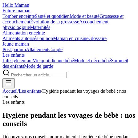
Hello Maman
Future maman
Tomber enceinte
Santé et quotidien
Mode et beauté
Grossesse et
accouchement
Évolution de la grossesse
Accouchement
physiologique
Maternités
Alimentation enceinte
Aliments autorisés ou non
Maman en cuisine
Glossaire
Jeune maman
Post-partum
Allaitement
Couple
Les enfants
Lifestyle enfant
Vie quotidienne bébé
Mode et déco bébé
Sommeil
des enfants
Mode de garde
Accueil
/
Les enfants
/
Hygiène pendant les voyages de bébé : nos
conseils
Les enfants
Hygiène pendant les voyages de bébé : nos
conseils
Découvrez nos conseils pour maintenir l'hygiène de bébé pendant