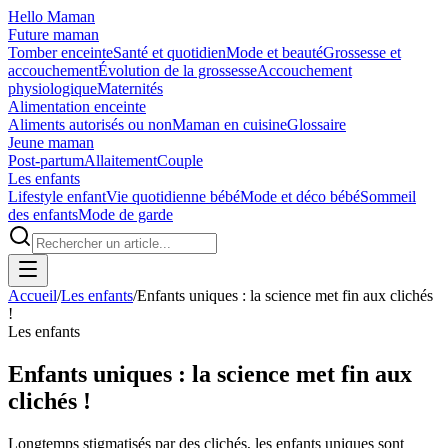
Hello Maman
Future maman
Tomber enceinte
Santé et quotidien
Mode et beauté
Grossesse et
accouchement
Évolution de la grossesse
Accouchement
physiologique
Maternités
Alimentation enceinte
Aliments autorisés ou non
Maman en cuisine
Glossaire
Jeune maman
Post-partum
Allaitement
Couple
Les enfants
Lifestyle enfant
Vie quotidienne bébé
Mode et déco bébé
Sommeil
des enfants
Mode de garde
Accueil
/
Les enfants
/
Enfants uniques : la science met fin aux clichés
!
Les enfants
Enfants uniques : la science met fin aux
clichés !
Longtemps stigmatisés par des clichés, les enfants uniques sont