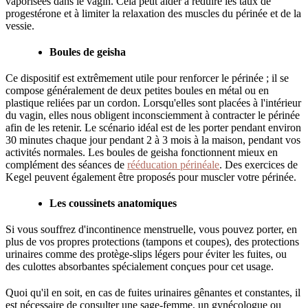
vaporisées dans le vagin. Cela peut aider à réduire les taux de
progestérone et à limiter la relaxation des muscles du périnée et de la
vessie.
Boules de geisha
Ce dispositif est extrêmement utile pour renforcer le périnée ; il se
compose généralement de deux petites boules en métal ou en
plastique reliées par un cordon. Lorsqu'elles sont placées à l'intérieur
du vagin, elles nous obligent inconsciemment à contracter le périnée
afin de les retenir. Le scénario idéal est de les porter pendant environ
30 minutes chaque jour pendant 2 à 3 mois à la maison, pendant vos
activités normales. Les boules de geisha fonctionnent mieux en
complément des séances de
rééducation périnéale
. Des exercices de
Kegel peuvent également être proposés pour muscler votre périnée.
Les coussinets anatomiques
Si vous souffrez d'incontinence menstruelle, vous pouvez porter, en
plus de vos propres protections (tampons et coupes), des protections
urinaires comme des protège-slips légers pour éviter les fuites, ou
des culottes absorbantes spécialement conçues pour cet usage.
Quoi qu'il en soit, en cas de fuites urinaires gênantes et constantes, il
est nécessaire de consulter une sage-femme, un gynécologue ou