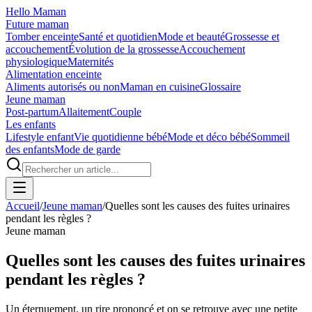
Hello Maman
Future maman
Tomber enceinte
Santé et quotidien
Mode et beauté
Grossesse et
accouchement
Évolution de la grossesse
Accouchement
physiologique
Maternités
Alimentation enceinte
Aliments autorisés ou non
Maman en cuisine
Glossaire
Jeune maman
Post-partum
Allaitement
Couple
Les enfants
Lifestyle enfant
Vie quotidienne bébé
Mode et déco bébé
Sommeil
des enfants
Mode de garde
Accueil
/
Jeune maman
/
Quelles sont les causes des fuites urinaires
pendant les règles ?
Jeune maman
Quelles sont les causes des fuites urinaires
pendant les règles ?
Un éternuement, un rire prononcé et on se retrouve avec une petite