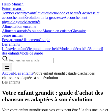
Hello Maman
Future maman
Tomber enceinte
Santé et quotidien
Mode et beauté
Grossesse et
accouchement
Évolution de la grossesse
Accouchement
physiologique
Maternités
Alimentation enceinte
Aliments autorisés ou non
Maman en cuisine
Glossaire
Jeune maman
Post-partum
Allaitement
Couple
Les enfants
Lifestyle enfant
Vie quotidienne bébé
Mode et déco bébé
Sommeil
des enfants
Mode de garde
Accueil
/
Les enfants
/
Votre enfant grandit : guide d'achat des
chaussures adaptées à son évolution
Les enfants
Votre enfant grandit : guide d'achat des
chaussures adaptées à son évolution
Voir votre enfant grandir sous vos yeux peut être à la fois une joie et