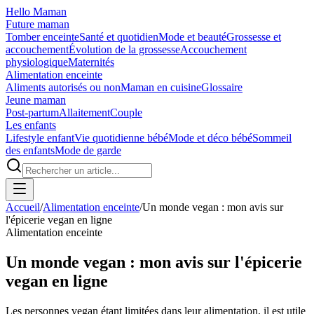
Hello Maman
Future maman
Tomber enceinte
Santé et quotidien
Mode et beauté
Grossesse et
accouchement
Évolution de la grossesse
Accouchement
physiologique
Maternités
Alimentation enceinte
Aliments autorisés ou non
Maman en cuisine
Glossaire
Jeune maman
Post-partum
Allaitement
Couple
Les enfants
Lifestyle enfant
Vie quotidienne bébé
Mode et déco bébé
Sommeil
des enfants
Mode de garde
Accueil
/
Alimentation enceinte
/
Un monde vegan : mon avis sur
l'épicerie vegan en ligne
Alimentation enceinte
Un monde vegan : mon avis sur l'épicerie
vegan en ligne
Les personnes vegan étant limitées dans leur alimentation, il est utile