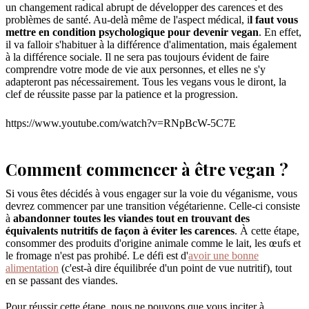
un changement radical abrupt de développer des carences et des
problèmes de santé. Au-delà même de l'aspect médical, i
l faut vous
mettre en condition psychologique pour devenir vegan
. En effet,
il va falloir s'habituer à la différence d'alimentation, mais également
à la différence sociale. Il ne sera pas toujours évident de faire
comprendre votre mode de vie aux personnes, et elles ne s'y
adapteront pas nécessairement. Tous les vegans vous le diront, la
clef de réussite passe par la patience et la progression.
https://www.youtube.com/watch?v=RNpBcW-5C7E
Comment commencer à être vegan ?
Si vous êtes décidés à vous engager sur la voie du véganisme, vous
devrez commencer par une transition végétarienne. Celle-ci consiste
à
abandonner toutes les viandes tout en trouvant des
équivalents nutritifs de façon à éviter les carences
. À cette étape,
consommer des produits d'origine animale comme le lait, les œufs et
le fromage n'est pas prohibé. Le défi est d'
avoir une bonne
alimentation
(c'est-à dire équilibrée d'un point de vue nutritif), tout
en se passant des viandes.
Pour réussir cette étape, nous ne pouvons que vous inciter à