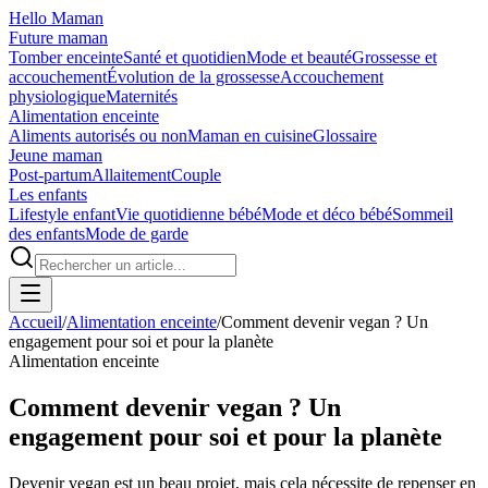
Hello Maman
Future maman
Tomber enceinte
Santé et quotidien
Mode et beauté
Grossesse et
accouchement
Évolution de la grossesse
Accouchement
physiologique
Maternités
Alimentation enceinte
Aliments autorisés ou non
Maman en cuisine
Glossaire
Jeune maman
Post-partum
Allaitement
Couple
Les enfants
Lifestyle enfant
Vie quotidienne bébé
Mode et déco bébé
Sommeil
des enfants
Mode de garde
Accueil
/
Alimentation enceinte
/
Comment devenir vegan ? Un
engagement pour soi et pour la planète
Alimentation enceinte
Comment devenir vegan ? Un
engagement pour soi et pour la planète
Devenir vegan est un beau projet, mais cela nécessite de repenser en