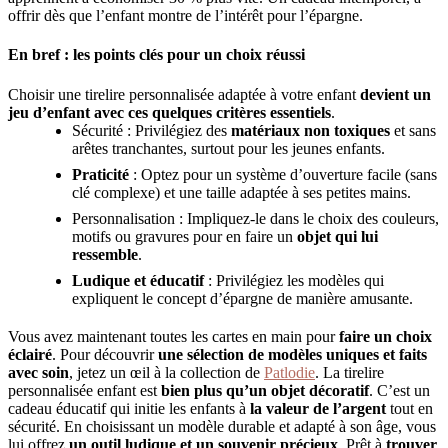
offrir dès que l’enfant montre de l’intérêt pour l’épargne.
En bref : les points clés pour un choix réussi
Choisir une tirelire personnalisée adaptée à votre enfant
devient un
jeu d’enfant avec ces quelques critères essentiels
.
Sécurité : Privilégiez des
matériaux non toxiques
et sans
arêtes tranchantes, surtout pour les jeunes enfants.
Praticité
: Optez pour un système d’ouverture facile (sans
clé complexe) et une taille adaptée à ses petites mains.
Personnalisation : Impliquez-le dans le choix des couleurs,
motifs ou gravures pour en faire un
objet qui lui
ressemble
.
Ludique et éducatif
: Privilégiez les modèles qui
expliquent le concept d’épargne de manière amusante.
Vous avez maintenant toutes les cartes en main pour
faire un choix
éclairé
. Pour découvrir
une sélection de modèles uniques et faits
avec soin
, jetez un œil à la collection de
Patlodie
. La tirelire
personnalisée enfant est
bien plus qu’un objet décoratif
. C’est un
cadeau éducatif qui initie les enfants à
la valeur de l’argent
tout en
sécurité. En choisissant un modèle durable et adapté à son âge, vous
lui offrez
un outil ludique et un souvenir précieux
. Prêt à
trouver