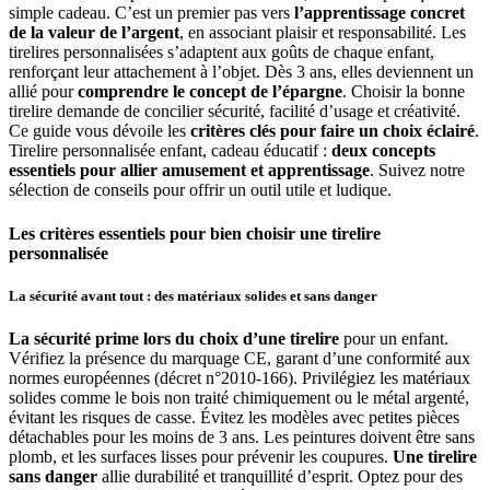
simple cadeau. C’est un premier pas vers
l’apprentissage concret
de la valeur de l’argent
, en associant plaisir et responsabilité. Les
tirelires personnalisées s’adaptent aux goûts de chaque enfant,
renforçant leur attachement à l’objet. Dès 3 ans, elles deviennent un
allié pour
comprendre le concept de l’épargne
. Choisir la bonne
tirelire demande de concilier sécurité, facilité d’usage et créativité.
Ce guide vous dévoile les
critères clés pour faire un choix éclairé
.
Tirelire personnalisée enfant, cadeau éducatif :
deux concepts
essentiels pour allier amusement et apprentissage
. Suivez notre
sélection de conseils pour offrir un outil utile et ludique.
Les critères essentiels pour bien choisir une tirelire
personnalisée
La sécurité avant tout : des matériaux solides et sans danger
La sécurité prime lors du choix d’une tirelire
pour un enfant.
Vérifiez la présence du marquage CE, garant d’une conformité aux
normes européennes (décret n°2010-166). Privilégiez les matériaux
solides comme le bois non traité chimiquement ou le métal argenté,
évitant les risques de casse. Évitez les modèles avec petites pièces
détachables pour les moins de 3 ans. Les peintures doivent être sans
plomb, et les surfaces lisses pour prévenir les coupures.
Une tirelire
sans danger
allie durabilité et tranquillité d’esprit. Optez pour des