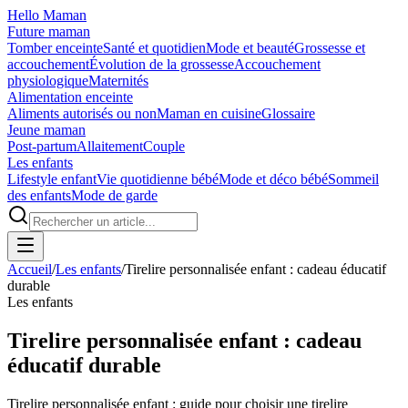
Hello Maman
Future maman
Tomber enceinte
Santé et quotidien
Mode et beauté
Grossesse et
accouchement
Évolution de la grossesse
Accouchement
physiologique
Maternités
Alimentation enceinte
Aliments autorisés ou non
Maman en cuisine
Glossaire
Jeune maman
Post-partum
Allaitement
Couple
Les enfants
Lifestyle enfant
Vie quotidienne bébé
Mode et déco bébé
Sommeil
des enfants
Mode de garde
Accueil
/
Les enfants
/
Tirelire personnalisée enfant : cadeau éducatif
durable
Les enfants
Tirelire personnalisée enfant : cadeau
éducatif durable
Tirelire personnalisée enfant : guide pour choisir une tirelire