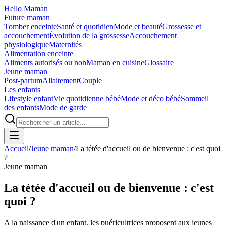
Hello Maman
Future maman
Tomber enceinte
Santé et quotidien
Mode et beauté
Grossesse et
accouchement
Évolution de la grossesse
Accouchement
physiologique
Maternités
Alimentation enceinte
Aliments autorisés ou non
Maman en cuisine
Glossaire
Jeune maman
Post-partum
Allaitement
Couple
Les enfants
Lifestyle enfant
Vie quotidienne bébé
Mode et déco bébé
Sommeil
des enfants
Mode de garde
Accueil
/
Jeune maman
/
La tétée d'accueil ou de bienvenue : c'est quoi
?
Jeune maman
La tétée d'accueil ou de bienvenue : c'est
quoi ?
A la naissance d'un enfant, les puéricultrices proposent aux jeunes