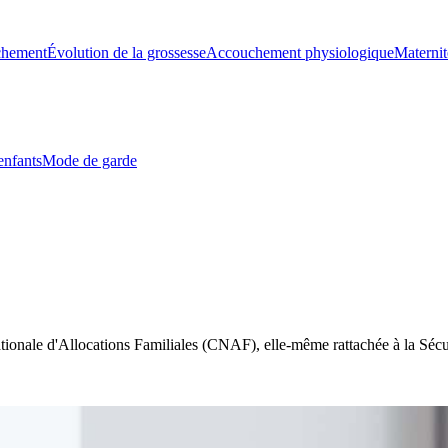
chement
Évolution de la grossesse
Accouchement physiologique
Maternit
enfants
Mode de garde
tionale d'Allocations Familiales (CNAF), elle-même rattachée à la Sécur