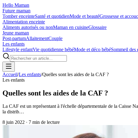
Hello Maman
Future maman
Tomber enceinte
Santé et quotidien
Mode et beauté
Grossesse et accou
Alimentation enceinte
Aliments autorisés ou non
Maman en cuisine
Glossaire
Jeune maman
Post-partum
Allaitement
Couple
Les enfants
Lifestyle enfant
Vie quotidienne bébé
Mode et déco bébé
Sommeil des 
Accueil
/
Les enfants
/
Quelles sont les aides de la CAF ?
Les enfants
Quelles sont les aides de la CAF ?
La CAF est un représentant à l'échelle départementale de la Caisse Na
la distrib…
8 juin 2022
·
7
min de lecture