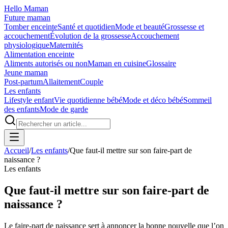
Hello Maman
Future maman
Tomber enceinte
Santé et quotidien
Mode et beauté
Grossesse et
accouchement
Évolution de la grossesse
Accouchement
physiologique
Maternités
Alimentation enceinte
Aliments autorisés ou non
Maman en cuisine
Glossaire
Jeune maman
Post-partum
Allaitement
Couple
Les enfants
Lifestyle enfant
Vie quotidienne bébé
Mode et déco bébé
Sommeil
des enfants
Mode de garde
Accueil
/
Les enfants
/
Que faut-il mettre sur son faire-part de
naissance ?
Les enfants
Que faut-il mettre sur son faire-part de
naissance ?
Le faire-part de naissance sert à annoncer la bonne nouvelle que l’on