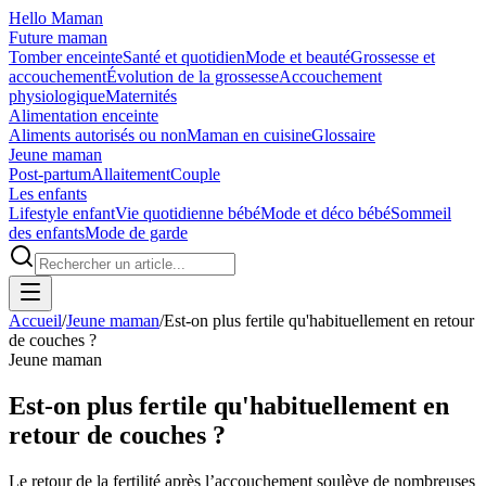
Hello Maman
Future maman
Tomber enceinte
Santé et quotidien
Mode et beauté
Grossesse et
accouchement
Évolution de la grossesse
Accouchement
physiologique
Maternités
Alimentation enceinte
Aliments autorisés ou non
Maman en cuisine
Glossaire
Jeune maman
Post-partum
Allaitement
Couple
Les enfants
Lifestyle enfant
Vie quotidienne bébé
Mode et déco bébé
Sommeil
des enfants
Mode de garde
Accueil
/
Jeune maman
/
Est-on plus fertile qu'habituellement en retour
de couches ?
Jeune maman
Est-on plus fertile qu'habituellement en
retour de couches ?
Le retour de la fertilité après l’accouchement soulève de nombreuses