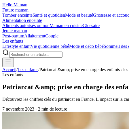
Hello Maman
Future maman
Tomber enceinte
Santé et quotidien
Mode et beauté
Grossesse et accou
Alimentation enceinte
Aliments autorisés ou non
Maman en cuisine
Glossaire
Jeune maman
Post-partum
Allaitement
Couple
Les enfants
Lifestyle enfant
Vie quotidienne bébé
Mode et déco bébé
Sommeil des 
Accueil
/
Les enfants
/
Patriarcat &amp; prise en charge des enfants : les 
Les enfants
Patriarcat &amp; prise en charge des enfant
Découvrez les chiffres clés du patriarcat en France. L'impact sur la carri
7 novembre 2023
·
2
min de lecture