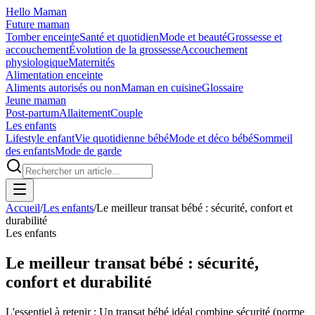
Hello Maman
Future maman
Tomber enceinte
Santé et quotidien
Mode et beauté
Grossesse et
accouchement
Évolution de la grossesse
Accouchement
physiologique
Maternités
Alimentation enceinte
Aliments autorisés ou non
Maman en cuisine
Glossaire
Jeune maman
Post-partum
Allaitement
Couple
Les enfants
Lifestyle enfant
Vie quotidienne bébé
Mode et déco bébé
Sommeil
des enfants
Mode de garde
Accueil
/
Les enfants
/
Le meilleur transat bébé : sécurité, confort et
durabilité
Les enfants
Le meilleur transat bébé : sécurité,
confort et durabilité
L'essentiel à retenir : Un transat bébé idéal combine sécurité (norme