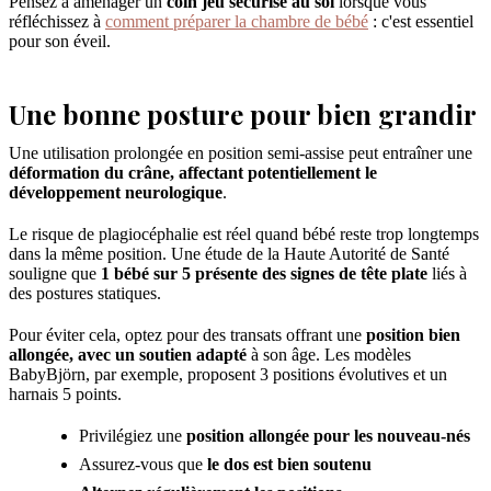
Pensez à aménager un
coin jeu sécurisé au sol
lorsque vous
réfléchissez à
comment préparer la chambre de bébé
: c'est essentiel
pour son éveil.
Une bonne posture pour bien grandir
Une utilisation prolongée en position semi-assise peut entraîner une
déformation du crâne, affectant potentiellement le
développement neurologique
.
Le risque de plagiocéphalie est réel quand bébé reste trop longtemps
dans la même position. Une étude de la Haute Autorité de Santé
souligne que
1 bébé sur 5 présente des signes de tête plate
liés à
des postures statiques.
Pour éviter cela, optez pour des transats offrant une
position bien
allongée, avec un soutien adapté
à son âge. Les modèles
BabyBjörn, par exemple, proposent 3 positions évolutives et un
harnais 5 points.
Privilégiez une
position allongée pour les nouveau-nés
Assurez-vous que
le dos est bien soutenu