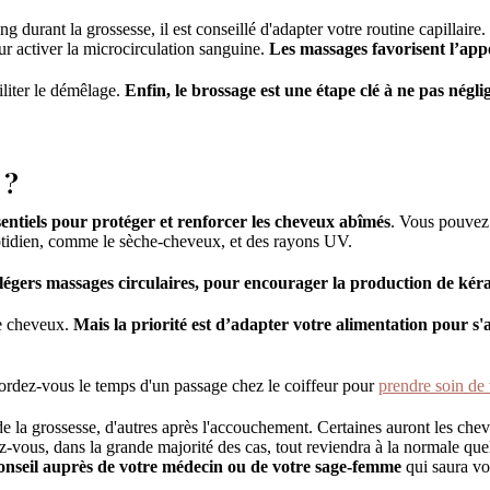
rant la grossesse, il est conseillé d'adapter votre routine capillaire.
ur activer la microcirculation sanguine.
Les massages favorisent l’ap
liter le démêlage.
Enfin, le brossage est une étape clé à ne pas négli
 ?
sentiels pour protéger et renforcer les cheveux abîmés
. Vous pouvez 
otidien, comme le sèche-cheveux, et des rayons UV.
légers massages circulaires, pour encourager la production de kéra
de cheveux.
Mais la priorité est d’adapter votre alimentation pour s'
rdez-vous le temps d'un passage chez le coiffeur pour
prendre soin de
e la grossesse, d'autres après l'accouchement. Certaines auront les chev
-vous, dans la grande majorité des cas, tout reviendra à la normale que
onseil auprès de votre médecin ou de votre sage-femme
qui saura vo