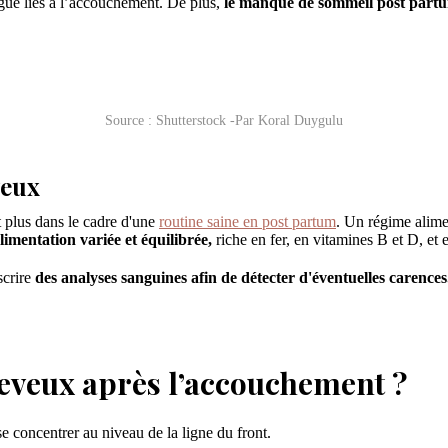
tigue liés à l’accouchement. De plus,
le manque de sommeil post partum
Source : Shutterstock -Par Koral Duygulu
veux
nt plus dans le cadre d'une
routine saine en post partum
. Un régime alimen
limentation variée et équilibrée,
riche en fer, en vitamines B et D, et 
scrire
des analyses sanguines afin de détecter d'éventuelles carences
heveux après l’accouchement ?
e concentrer au niveau de la ligne du front.