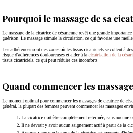
Pourquoi le massage de sa cicat
Le massage de la cicatrice de césarienne revêt une grande importance po
guérison. Le massage stimule la circulation, ce qui favorise une meill
Les adhérences sont des zones où les tissus cicatriciels se collent à de
risque d'adhérences douloureuses et aider à la
cicatrisation de la césar
tissus cicatriciels, ce qui peut réduire ces inconforts.
Quand commencer les massage
Le moment optimal pour commencer les massages de cicatrice de césarie
général, la plupart des femmes peuvent commencer les massages environ
La cicatrice doit être complètement refermée, sans aucune ouv
Il ne devrait y avoir aucun saignement actif à partir de la cic
Assurez-vous que la zone de la cicatrice est exempte d'infe