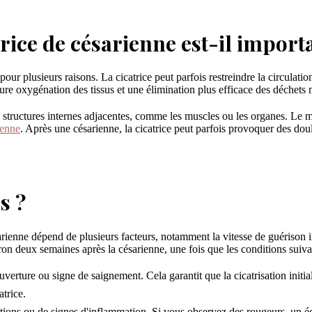
rice de césarienne est-il import
ur plusieurs raisons. La cicatrice peut parfois restreindre la circulation
eure oxygénation des tissus et une élimination plus efficace des déchets
s structures internes adjacentes, comme les muscles ou les organes. Le ma
ienne
. Après une césarienne, la cicatrice peut parfois provoquer des dou
s ?
nne dépend de plusieurs facteurs, notamment la vitesse de guérison indi
 deux semaines après la césarienne, une fois que les conditions suivan
erture ou signe de saignement. Cela garantit que la cicatrisation initial
atrice.
ctions ou de signes d'inflammation. Si vous observez des rougeurs, un 