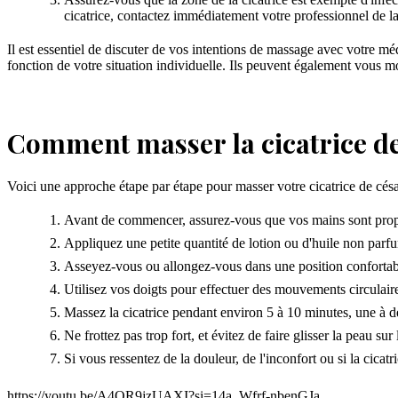
cicatrice, contactez immédiatement votre professionnel de la
Il est essentiel de discuter de vos intentions de massage avec votre m
fonction de votre situation individuelle. Ils peuvent également vous m
Comment masser la cicatrice de
Voici une approche étape par étape pour masser votre cicatrice de césa
Avant de commencer, assurez-vous que vos mains sont propres
Appliquez une petite quantité de lotion ou d'huile non parfum
Asseyez-vous ou allongez-vous dans une position confortabl
Utilisez vos doigts pour effectuer des mouvements circulai
Massez la cicatrice pendant environ 5 à 10 minutes, une à deu
Ne frottez pas trop fort, et évitez de faire glisser la peau sur l
Si vous ressentez de la douleur, de l'inconfort ou si la cica
https://youtu.be/A4OR9jzUAXI?si=14a_Wfrf-nbenGJa