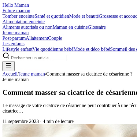
Hello Maman
Future maman
Tomber enceinte
Santé et quotidien
Mode et beauté
Grossesse et accou
Alimentation enceinte
Aliments autorisés ou non
Maman en cuisine
Glossaire
Jeune maman
Post-partum
Allaitement
Couple
Les enfants
Lifestyle enfant
Vie quotidienne bébé
Mode et déco bébé
Sommeil des 
Accueil
/
Jeune maman
/
Comment masser sa cicatrice de césarienne ?
Jeune maman
Comment masser sa cicatrice de césarienn
Le massage de votre cicatrice de césarienne peut contribuer à une récup
cicatrice…
11 septembre 2023
·
4
min de lecture