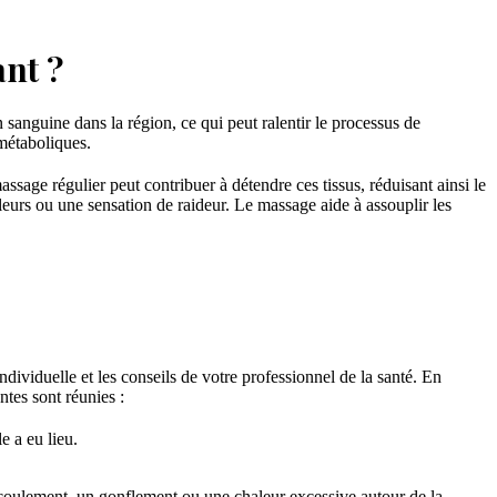
ant ?
 sanguine dans la région, ce qui peut ralentir le processus de
 métaboliques.
ssage régulier peut contribuer à détendre ces tissus, réduisant ainsi le
leurs ou une sensation de raideur. Le massage aide à assouplir les
viduelle et les conseils de votre professionnel de la santé. En
tes sont réunies :
e a eu lieu.
écoulement, un gonflement ou une chaleur excessive autour de la