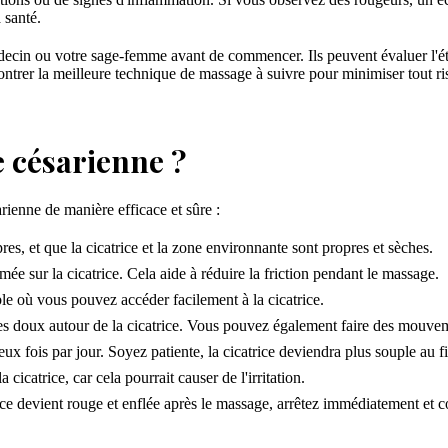
 santé.
édecin ou votre sage-femme avant de commencer. Ils peuvent évaluer l'état
ontrer la meilleure technique de massage à suivre pour minimiser tout ris
 césarienne ?
rienne de manière efficace et sûre :
, et que la cicatrice et la zone environnante sont propres et sèches.
ée sur la cicatrice. Cela aide à réduire la friction pendant le massage.
e où vous pouvez accéder facilement à la cicatrice.
res doux autour de la cicatrice. Vous pouvez également faire des mouve
x fois par jour. Soyez patiente, la cicatrice deviendra plus souple au f
a cicatrice, car cela pourrait causer de l'irritation.
trice devient rouge et enflée après le massage, arrêtez immédiatement et c