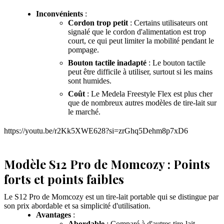
Inconvénients
:
Cordon trop petit
: Certains utilisateurs ont
signalé que le cordon d'alimentation est trop
court, ce qui peut limiter la mobilité pendant le
pompage.
Bouton tactile inadapté
: Le bouton tactile
peut être difficile à utiliser, surtout si les mains
sont humides.
Coût
: Le Medela Freestyle Flex est plus cher
que de nombreux autres modèles de tire-lait sur
le marché.
https://youtu.be/r2Kk5XWE628?si=zrGhq5Dehm8p7xD6
Modèle S12 Pro de Momcozy : Points
forts et points faibles
Le S12 Pro de Momcozy est un tire-lait portable qui se distingue par
son prix abordable et sa simplicité d'utilisation.
Avantages
:
Abordable
: Comparé à d'autres tire-lait