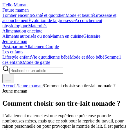
Hello Maman
Future maman
Tomber enceinte
Santé et quotidien
Mode et beauté
Grossesse et
accouchement
Évolution de la grossesse
Accouchement
physiologique
Maternités
Alimentation enceinte
Aliments autorisés ou non
Maman en cuisine
Glossaire
Jeune maman
Post-partum
Allaitement
Couple
Les enfants
Lifestyle enfant
Vie quotidienne bébé
Mode et déco bébé
Sommeil
des enfants
Mode de garde
Accueil
/
Jeune maman
/
Comment choisir son tire-lait nomade ?
Jeune maman
Comment choisir son tire-lait nomade ?
L'allaitement maternel est une expérience précieuse pour de
nombreuses mères, mais que ce soit pour la reprise du travail, pour
raison personnelle ou pour provoquer la montée de lait, il est parfois