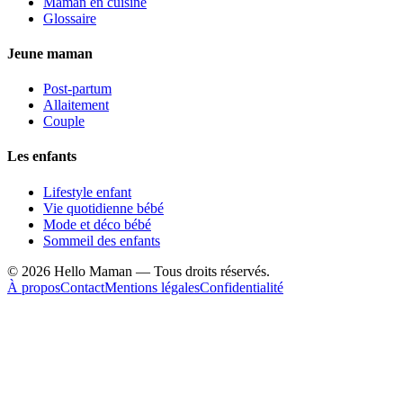
Maman en cuisine
Glossaire
Jeune maman
Post-partum
Allaitement
Couple
Les enfants
Lifestyle enfant
Vie quotidienne bébé
Mode et déco bébé
Sommeil des enfants
©
2026
Hello Maman — Tous droits réservés.
À propos
Contact
Mentions légales
Confidentialité