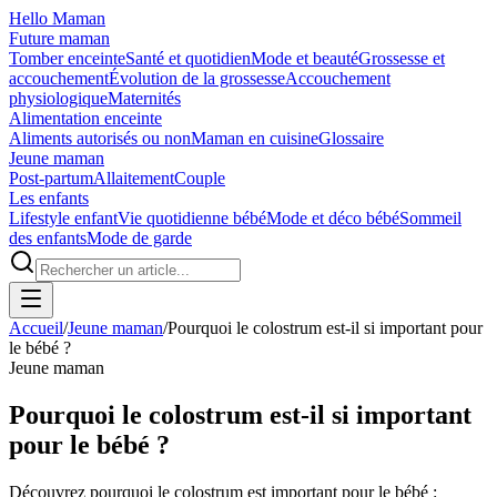
Hello Maman
Future maman
Tomber enceinte
Santé et quotidien
Mode et beauté
Grossesse et
accouchement
Évolution de la grossesse
Accouchement
physiologique
Maternités
Alimentation enceinte
Aliments autorisés ou non
Maman en cuisine
Glossaire
Jeune maman
Post-partum
Allaitement
Couple
Les enfants
Lifestyle enfant
Vie quotidienne bébé
Mode et déco bébé
Sommeil
des enfants
Mode de garde
Accueil
/
Jeune maman
/
Pourquoi le colostrum est-il si important pour
le bébé ?
Jeune maman
Pourquoi le colostrum est-il si important
pour le bébé ?
Découvrez pourquoi le colostrum est important pour le bébé :