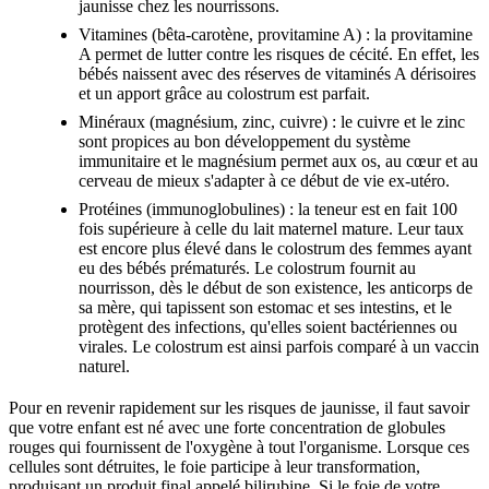
jaunisse chez les nourrissons.
Vitamines (bêta-carotène, provitamine A) : la provitamine
A permet de lutter contre les risques de cécité. En effet, les
bébés naissent avec des réserves de vitaminés A dérisoires
et un apport grâce au colostrum est parfait.
Minéraux (magnésium, zinc, cuivre) : le cuivre et le zinc
sont propices au bon développement du système
immunitaire et le magnésium permet aux os, au cœur et au
cerveau de mieux s'adapter à ce début de vie ex-utéro.
Protéines (immunoglobulines) : la teneur est en fait 100
fois supérieure à celle du lait maternel mature. Leur taux
est encore plus élevé dans le colostrum des femmes ayant
eu des bébés prématurés. Le colostrum fournit au
nourrisson, dès le début de son existence, les anticorps de
sa mère, qui tapissent son estomac et ses intestins, et le
protègent des infections, qu'elles soient bactériennes ou
virales. Le colostrum est ainsi parfois comparé à un vaccin
naturel.
Pour en revenir rapidement sur les risques de jaunisse, il faut savoir
que votre enfant est né avec une forte concentration de globules
rouges qui fournissent de l'oxygène à tout l'organisme. Lorsque ces
cellules sont détruites, le foie participe à leur transformation,
produisant un produit final appelé bilirubine. Si le foie de votre