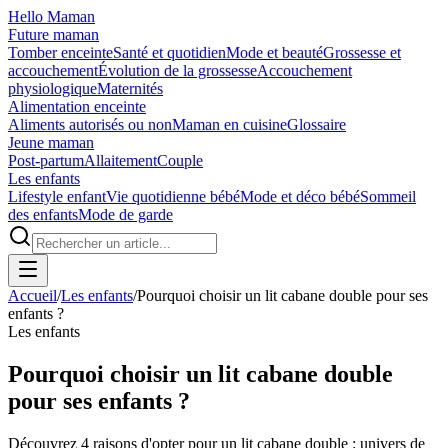
Hello Maman
Future maman
Tomber enceinte
Santé et quotidien
Mode et beauté
Grossesse et
accouchement
Évolution de la grossesse
Accouchement
physiologique
Maternités
Alimentation enceinte
Aliments autorisés ou non
Maman en cuisine
Glossaire
Jeune maman
Post-partum
Allaitement
Couple
Les enfants
Lifestyle enfant
Vie quotidienne bébé
Mode et déco bébé
Sommeil
des enfants
Mode de garde
Accueil
/
Les enfants
/
Pourquoi choisir un lit cabane double pour ses
enfants ?
Les enfants
Pourquoi choisir un lit cabane double
pour ses enfants ?
Découvrez 4 raisons d'opter pour un lit cabane double : univers de