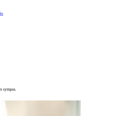
és
rts sympas.