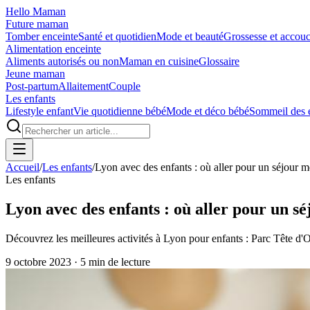
Hello Maman
Future maman
Tomber enceinte
Santé et quotidien
Mode et beauté
Grossesse et accou
Alimentation enceinte
Aliments autorisés ou non
Maman en cuisine
Glossaire
Jeune maman
Post-partum
Allaitement
Couple
Les enfants
Lifestyle enfant
Vie quotidienne bébé
Mode et déco bébé
Sommeil des 
Accueil
/
Les enfants
/
Lyon avec des enfants : où aller pour un séjour 
Les enfants
Lyon avec des enfants : où aller pour un 
Découvrez les meilleures activités à Lyon pour enfants : Parc Tête d'O
9 octobre 2023
·
5
min de lecture