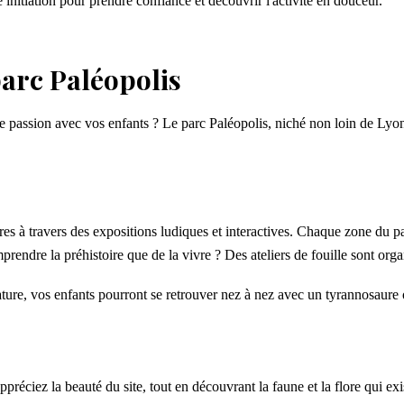
 initiation pour prendre confiance et découvrir l'activité en douceur.
arc Paléopolis
te passion avec vos enfants ? Le parc Paléopolis, niché non loin de Lyon
res à travers des expositions ludiques et interactives. Chaque zone du p
endre la préhistoire que de la vivre ? Des ateliers de fouille sont organ
ture, vos enfants pourront se retrouver nez à nez avec un tyrannosaure o
ppréciez la beauté du site, tout en découvrant la faune et la flore qui ex