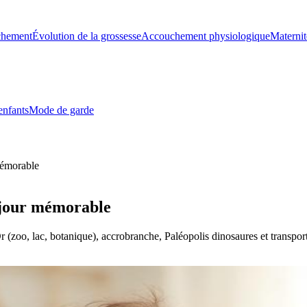
chement
Évolution de la grossesse
Accouchement physiologique
Maternit
enfants
Mode de garde
mémorable
séjour mémorable
r (zoo, lac, botanique), accrobranche, Paléopolis dinosaures et transpo