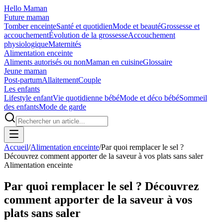
Hello Maman
Future maman
Tomber enceinte
Santé et quotidien
Mode et beauté
Grossesse et
accouchement
Évolution de la grossesse
Accouchement
physiologique
Maternités
Alimentation enceinte
Aliments autorisés ou non
Maman en cuisine
Glossaire
Jeune maman
Post-partum
Allaitement
Couple
Les enfants
Lifestyle enfant
Vie quotidienne bébé
Mode et déco bébé
Sommeil
des enfants
Mode de garde
Accueil
/
Alimentation enceinte
/
Par quoi remplacer le sel ?
Découvrez comment apporter de la saveur à vos plats sans saler
Alimentation enceinte
Par quoi remplacer le sel ? Découvrez
comment apporter de la saveur à vos
plats sans saler