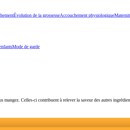
chement
Évolution de la grossesse
Accouchement physiologique
Maternit
enfants
Mode de garde
 mangez. Celles-ci contribuent à relever la saveur des autres ingrédie