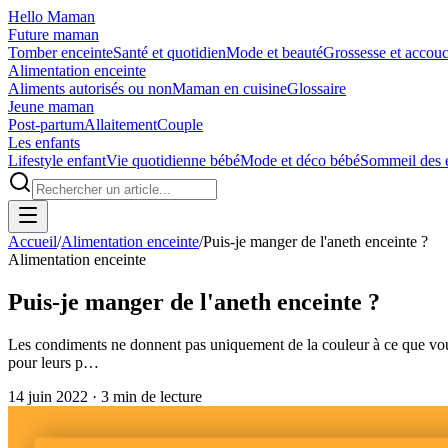
Hello Maman
Future maman
Tomber enceinte
Santé et quotidien
Mode et beauté
Grossesse et accou
Alimentation enceinte
Aliments autorisés ou non
Maman en cuisine
Glossaire
Jeune maman
Post-partum
Allaitement
Couple
Les enfants
Lifestyle enfant
Vie quotidienne bébé
Mode et déco bébé
Sommeil des 
Accueil
/
Alimentation enceinte
/
Puis-je manger de l'aneth enceinte ?
Alimentation enceinte
Puis-je manger de l'aneth enceinte ?
Les condiments ne donnent pas uniquement de la couleur à ce que vous
pour leurs p…
14 juin 2022
·
3
min de lecture