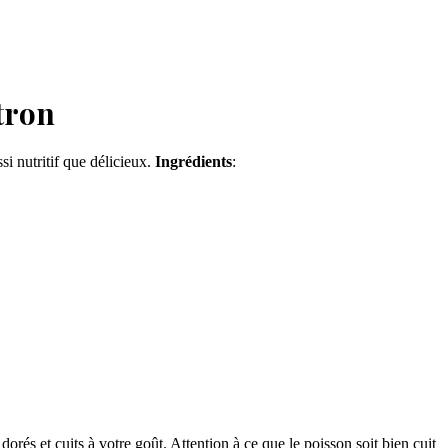
tron
i nutritif que délicieux.
Ingrédients
:
dorés et cuits à votre goût. Attention à ce que le poisson soit bien cuit