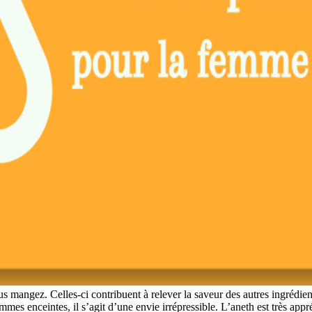
 mangez. Celles-ci contribuent à relever la saveur des autres ingrédie
mes enceintes, il s’agit d’une envie irrépressible. L’aneth est très app