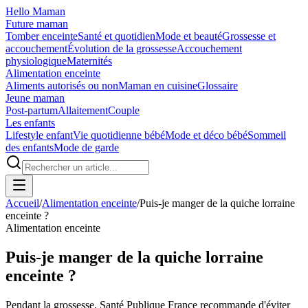
Hello Maman
Future maman
Tomber enceinte
Santé et quotidien
Mode et beauté
Grossesse et
accouchement
Évolution de la grossesse
Accouchement
physiologique
Maternités
Alimentation enceinte
Aliments autorisés ou non
Maman en cuisine
Glossaire
Jeune maman
Post-partum
Allaitement
Couple
Les enfants
Lifestyle enfant
Vie quotidienne bébé
Mode et déco bébé
Sommeil
des enfants
Mode de garde
Accueil
/
Alimentation enceinte
/
Puis-je manger de la quiche lorraine
enceinte ?
Alimentation enceinte
Puis-je manger de la quiche lorraine
enceinte ?
Pendant la grossesse, Santé Publique France recommande d'éviter