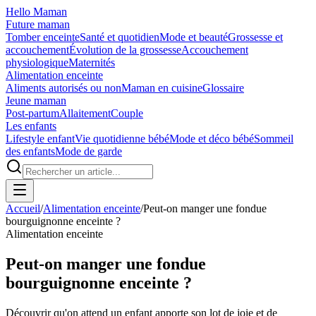
Hello Maman
Future maman
Tomber enceinte
Santé et quotidien
Mode et beauté
Grossesse et
accouchement
Évolution de la grossesse
Accouchement
physiologique
Maternités
Alimentation enceinte
Aliments autorisés ou non
Maman en cuisine
Glossaire
Jeune maman
Post-partum
Allaitement
Couple
Les enfants
Lifestyle enfant
Vie quotidienne bébé
Mode et déco bébé
Sommeil
des enfants
Mode de garde
Accueil
/
Alimentation enceinte
/
Peut-on manger une fondue
bourguignonne enceinte ?
Alimentation enceinte
Peut-on manger une fondue
bourguignonne enceinte ?
Découvrir qu'on attend un enfant apporte son lot de joie et de