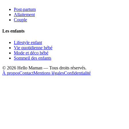
Post-partum
Allaitement
Couple
Les enfants
Lifestyle enfant
Vie quotidienne bébé
Mode et déco bébé
Sommeil des enfants
©
2026
Hello Maman — Tous droits réservés.
À propos
Contact
Mentions légales
Confidentialité