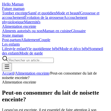
Hello Maman
Future maman
Tomber enceinte
Santé et quotidien
Mode et beauté
Grossesse et
accouchement
Évolution de la grossesse
Accouchement
physiologique
Maternités
Alimentation enceinte
Aliments autorisés ou non
Maman en cuisine
Glossaire
Jeune maman
Post-partum
Allaitement
Couple
Les enfants
Lifestyle enfant
Vie quotidienne bébé
Mode et déco bébé
Sommeil
des enfants
Mode de garde
Accueil
/
Alimentation enceinte
/
Peut-on consommer du lait de
noisette enceinte?
Alimentation enceinte
Peut-on consommer du lait de noisette
enceinte?
Lorsqu'on est enceinte, il est essentiel de faire attention à son