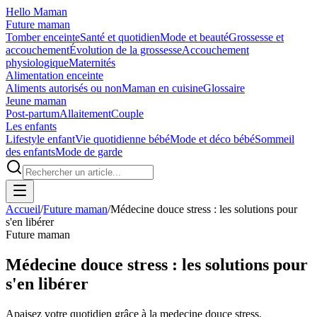
Hello Maman
Future maman
Tomber enceinte
Santé et quotidien
Mode et beauté
Grossesse et
accouchement
Évolution de la grossesse
Accouchement
physiologique
Maternités
Alimentation enceinte
Aliments autorisés ou non
Maman en cuisine
Glossaire
Jeune maman
Post-partum
Allaitement
Couple
Les enfants
Lifestyle enfant
Vie quotidienne bébé
Mode et déco bébé
Sommeil
des enfants
Mode de garde
Accueil
/
Future maman
/
Médecine douce stress : les solutions pour
s'en libérer
Future maman
Médecine douce stress : les solutions pour
s'en libérer
Apaisez votre quotidien grâce à la medecine douce stress.