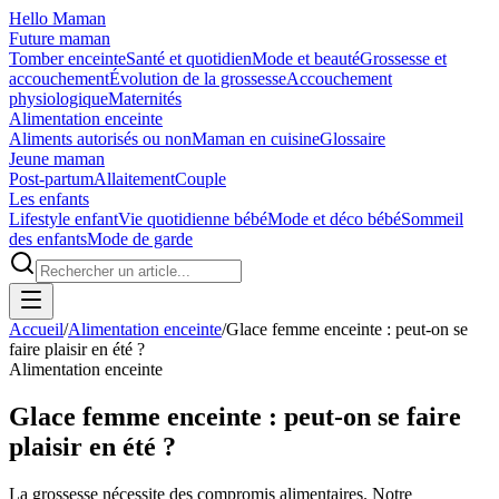
Hello Maman
Future maman
Tomber enceinte
Santé et quotidien
Mode et beauté
Grossesse et
accouchement
Évolution de la grossesse
Accouchement
physiologique
Maternités
Alimentation enceinte
Aliments autorisés ou non
Maman en cuisine
Glossaire
Jeune maman
Post-partum
Allaitement
Couple
Les enfants
Lifestyle enfant
Vie quotidienne bébé
Mode et déco bébé
Sommeil
des enfants
Mode de garde
Accueil
/
Alimentation enceinte
/
Glace femme enceinte : peut-on se
faire plaisir en été ?
Alimentation enceinte
Glace femme enceinte : peut-on se faire
plaisir en été ?
La grossesse nécessite des compromis alimentaires. Notre