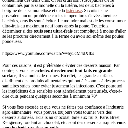
contiennent des œufs crus. Or les œufs sont susceptibles d'être
contaminés par la salmonelle ou la listéria, les deux bactéries à
l'origine de la salmonellose et de la
listériose
. Si cuits ils ne
poseraient aucun problème car les températures élevées tuent ces
bactéries, crus ils sont à éviter. Le moindre mal est de les consommer
ultra-frais au maximum neuf jours après la ponte. Toutefois,
déterminer si des
œufs sont ultra-frais
est compliqué à moins d'aller
se les procurer directement à la ferme ou avoir soi-même des poules
pondeuses.
https://www.youtube.com/watch?v=by5cM4dXfbs
Pour ces raisons, il est préférable d'éviter ces desserts maison. Par
contre, si vous les
achetez directement tout faits en grande
surface
, il y a moins de risques. En effet, les grandes surfaces
distribuent des produits alimentaires qui ont été soumis à des process
sanitaires stricts pour éviter justement les infections. C'est pourquoi
les ingrédients dits sensibles sont généralement pasteurisés, c'est-à-
dire cuits pendant quelques secondes à minimum 70°.
Si vous êtes stressée et que vous ne faites pas confiance à l'industrie
agro-alimentaire, vous pouvez toujours vous tourner vers des
desserts autorisés. Éclairs au chocolat, tarte aux fruits, Paris-Brest,
Religieuse, fondant au chocolat, etc. sont des desserts auxquels
vous
avez le droit, car ils sont cuits
.