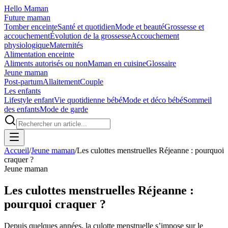
Hello Maman
Future maman
Tomber enceinte
Santé et quotidien
Mode et beauté
Grossesse et
accouchement
Évolution de la grossesse
Accouchement
physiologique
Maternités
Alimentation enceinte
Aliments autorisés ou non
Maman en cuisine
Glossaire
Jeune maman
Post-partum
Allaitement
Couple
Les enfants
Lifestyle enfant
Vie quotidienne bébé
Mode et déco bébé
Sommeil
des enfants
Mode de garde
Accueil
/
Jeune maman
/
Les culottes menstruelles Réjeanne : pourquoi
craquer ?
Jeune maman
Les culottes menstruelles Réjeanne :
pourquoi craquer ?
Depuis quelques années, la culotte menstruelle s’impose sur le