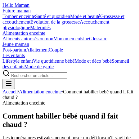
Hello Maman
Future maman
Tomber enceinte
Santé et quotidien
Mode et beauté
Grossesse et
accouchement
Évolution de la grossesse
Accouchement
physiologique
Maternités
Alimentation enceinte
Aliments autorisés ou non
Maman en cuisine
Glossaire
Jeune maman
Post-partum
Allaitement
Couple
Les enfants
Lifestyle enfant
Vie quotidienne bébé
Mode et déco bébé
Sommeil
des enfants
Mode de garde
Accueil
/
Alimentation enceinte
/
Comment habiller bébé quand il fait
chaud ?
Alimentation enceinte
Comment habiller bébé quand il fait
chaud ?
Les températures estivales peuvent poser un défi lorsqu'il s'agit de