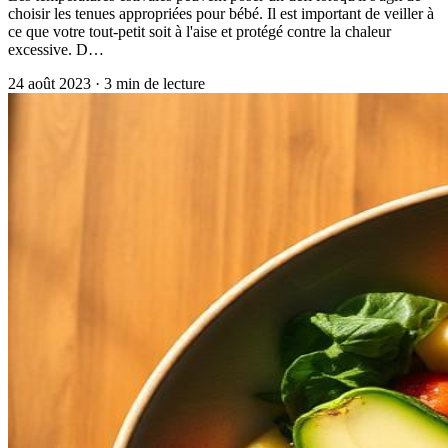
choisir les tenues appropriées pour bébé. Il est important de veiller à
ce que votre tout-petit soit à l'aise et protégé contre la chaleur
excessive. D…
24 août 2023
·
3
min de lecture