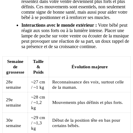
ressentez dans votre ventre deviennent plus forts et plus
définis. Ces mouvements sont essentiels, non seulement
comme signe de bonne santé, mais aussi pour aider votre
bébé à se positionner et à renforcer ses muscles.
Interactions avec le monde extérieur :
Votre bébé peut
réagir aux sons forts ou à la lumière intense. Placer une
lampe de poche sur votre ventre ou écouter de la musique
peut provoquer une réaction de sa part, un doux rappel de
sa présence et de sa croissance continue.
Semaine
Taille
de
&
Évolution majeure
grossesse
Poids
28e
~27 cm
Reconnaissance des voix, surtout celle
semaine
/ ~1 kg
de la maman.
~28 cm
29e
/ ~1,2
Mouvements plus définis et plus forts.
semaine
kg
~29 cm
30e
Début de la position tête en bas pour
/ ~1,3
semaine
certains bébés.
kg