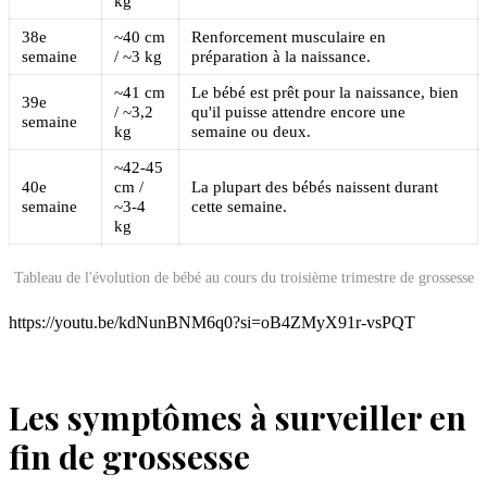
kg
38e
~40 cm
Renforcement musculaire en
semaine
/ ~3 kg
préparation à la naissance.
~41 cm
Le bébé est prêt pour la naissance, bien
39e
/ ~3,2
qu'il puisse attendre encore une
semaine
kg
semaine ou deux.
~42-45
40e
cm /
La plupart des bébés naissent durant
semaine
~3-4
cette semaine.
kg
Tableau de l'évolution de bébé au cours du troisième trimestre de grossesse
https://youtu.be/kdNunBNM6q0?si=oB4ZMyX91r-vsPQT
Les symptômes à surveiller en
fin de grossesse