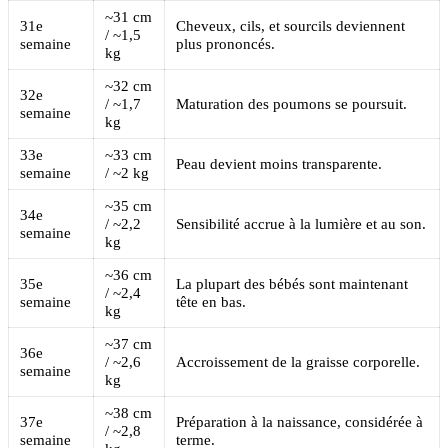
~31 cm
31e
Cheveux, cils, et sourcils deviennent
/ ~1,5
semaine
plus prononcés.
kg
~32 cm
32e
/ ~1,7
Maturation des poumons se poursuit.
semaine
kg
33e
~33 cm
Peau devient moins transparente.
semaine
/ ~2 kg
~35 cm
34e
/ ~2,2
Sensibilité accrue à la lumière et au son.
semaine
kg
~36 cm
35e
La plupart des bébés sont maintenant
/ ~2,4
semaine
tête en bas.
kg
~37 cm
36e
/ ~2,6
Accroissement de la graisse corporelle.
semaine
kg
~38 cm
37e
Préparation à la naissance, considérée à
/ ~2,8
semaine
terme.