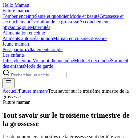
Hello Maman
Future maman
Tomber enceinte
Santé et quotidien
Mode et beauté
Grossesse et
accouchement
Évolution de la grossesse
Accouchement
physiologique
Maternités
Alimentation enceinte
Aliments autorisés ou non
Maman en cuisine
Glossaire
Jeune maman
Post-partum
Allaitement
Couple
Les enfants
Lifestyle enfant
Vie quotidienne bébé
Mode et déco bébé
Sommeil
des enfants
Mode de garde
Accueil
/
Future maman
/
Tout savoir sur le troisième trimestre de la
grossesse
Future maman
Tout savoir sur le troisième trimestre de
la grossesse
Les deux premiers trimestres de la grossesse sont derrière vous.