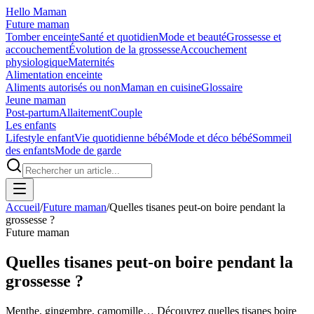
Hello Maman
Future maman
Tomber enceinte
Santé et quotidien
Mode et beauté
Grossesse et
accouchement
Évolution de la grossesse
Accouchement
physiologique
Maternités
Alimentation enceinte
Aliments autorisés ou non
Maman en cuisine
Glossaire
Jeune maman
Post-partum
Allaitement
Couple
Les enfants
Lifestyle enfant
Vie quotidienne bébé
Mode et déco bébé
Sommeil
des enfants
Mode de garde
Accueil
/
Future maman
/
Quelles tisanes peut-on boire pendant la
grossesse ?
Future maman
Quelles tisanes peut-on boire pendant la
grossesse ?
Menthe, gingembre, camomille… Découvrez quelles tisanes boire