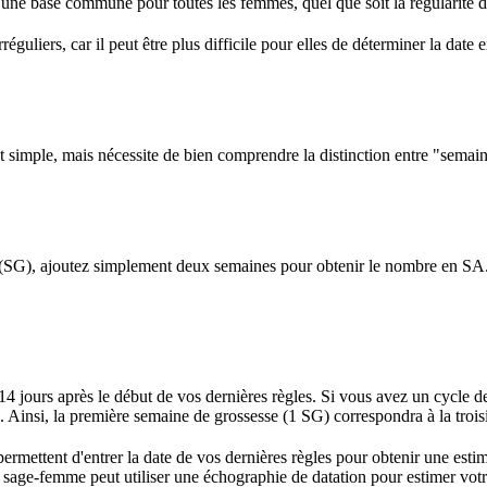
une base commune pour toutes les femmes, quel que soit la régularité d
guliers, car il peut être plus difficile pour elles de déterminer la date 
t simple, mais nécessite de bien comprendre la distinction entre "sema
(SG), ajoutez simplement deux semaines pour obtenir le nombre en SA. 
14 jours après le début de vos dernières règles. Si vous avez un cycle de 
s. Ainsi, la première semaine de grossesse (1 SG) correspondra à la tr
permettent d'entrer la date de vos dernières règles pour obtenir une est
tre sage-femme peut utiliser une échographie de datation pour estimer vot