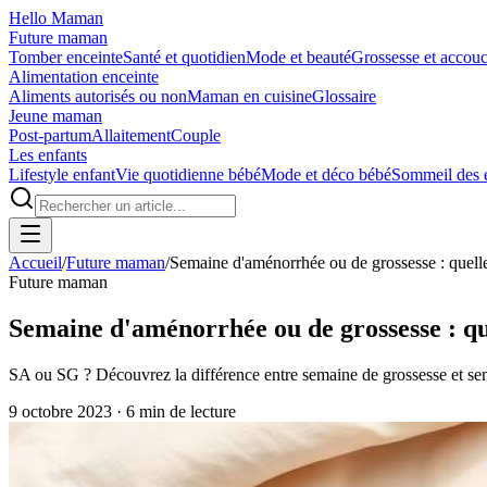
Hello Maman
Future maman
Tomber enceinte
Santé et quotidien
Mode et beauté
Grossesse et accou
Alimentation enceinte
Aliments autorisés ou non
Maman en cuisine
Glossaire
Jeune maman
Post-partum
Allaitement
Couple
Les enfants
Lifestyle enfant
Vie quotidienne bébé
Mode et déco bébé
Sommeil des 
Accueil
/
Future maman
/
Semaine d'aménorrhée ou de grossesse : quelle
Future maman
Semaine d'aménorrhée ou de grossesse : qu
SA ou SG ? Découvrez la différence entre semaine de grossesse et se
9 octobre 2023
·
6
min de lecture