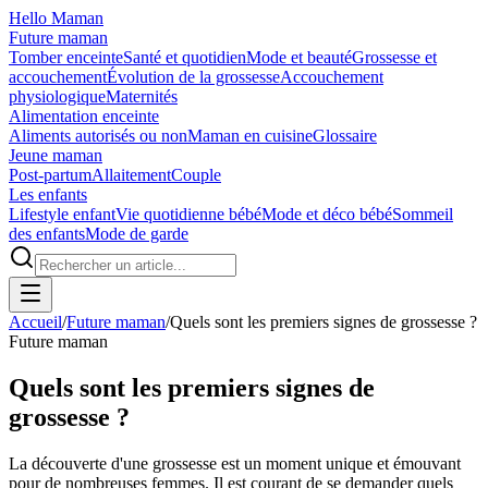
Hello Maman
Future maman
Tomber enceinte
Santé et quotidien
Mode et beauté
Grossesse et
accouchement
Évolution de la grossesse
Accouchement
physiologique
Maternités
Alimentation enceinte
Aliments autorisés ou non
Maman en cuisine
Glossaire
Jeune maman
Post-partum
Allaitement
Couple
Les enfants
Lifestyle enfant
Vie quotidienne bébé
Mode et déco bébé
Sommeil
des enfants
Mode de garde
Accueil
/
Future maman
/
Quels sont les premiers signes de grossesse ?
Future maman
Quels sont les premiers signes de
grossesse ?
La découverte d'une grossesse est un moment unique et émouvant
pour de nombreuses femmes. Il est courant de se demander quels