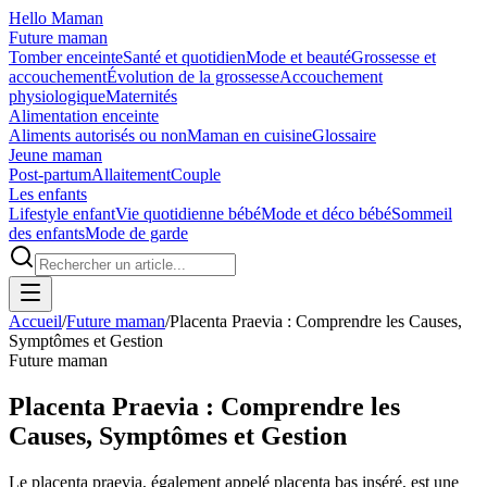
Hello Maman
Future maman
Tomber enceinte
Santé et quotidien
Mode et beauté
Grossesse et
accouchement
Évolution de la grossesse
Accouchement
physiologique
Maternités
Alimentation enceinte
Aliments autorisés ou non
Maman en cuisine
Glossaire
Jeune maman
Post-partum
Allaitement
Couple
Les enfants
Lifestyle enfant
Vie quotidienne bébé
Mode et déco bébé
Sommeil
des enfants
Mode de garde
Accueil
/
Future maman
/
Placenta Praevia : Comprendre les Causes,
Symptômes et Gestion
Future maman
Placenta Praevia : Comprendre les
Causes, Symptômes et Gestion
Le placenta praevia, également appelé placenta bas inséré, est une