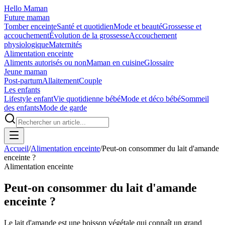
Hello Maman
Future maman
Tomber enceinte
Santé et quotidien
Mode et beauté
Grossesse et
accouchement
Évolution de la grossesse
Accouchement
physiologique
Maternités
Alimentation enceinte
Aliments autorisés ou non
Maman en cuisine
Glossaire
Jeune maman
Post-partum
Allaitement
Couple
Les enfants
Lifestyle enfant
Vie quotidienne bébé
Mode et déco bébé
Sommeil
des enfants
Mode de garde
Accueil
/
Alimentation enceinte
/
Peut-on consommer du lait d'amande
enceinte ?
Alimentation enceinte
Peut-on consommer du lait d'amande
enceinte ?
Le lait d'amande est une boisson végétale qui connaît un grand