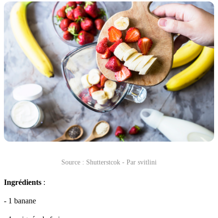
Source : Shutterstcok - Par svitlini
Ingrédients
:
- 1 banane