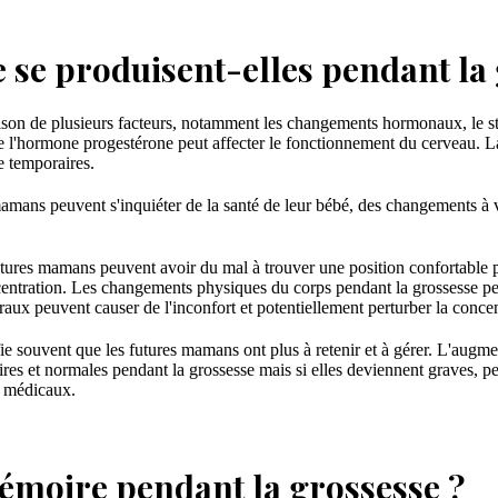
 se produisent-elles pendant la 
on de plusieurs facteurs, notamment les changements hormonaux, le stres
l'hormone progestérone peut affecter le fonctionnement du cerveau. La 
e temporaires.
amans peuvent s'inquiéter de la santé de leur bébé, des changements à ve
tures mamans peuvent avoir du mal à trouver une position confortable p
ncentration. Les changements physiques du corps pendant la grossesse p
uraux peuvent causer de l'inconfort et potentiellement perturber la concen
ie souvent que les futures mamans ont plus à retenir et à gérer. L'augme
s et normales pendant la grossesse mais si elles deviennent graves, per
s médicaux.
émoire pendant la grossesse ?