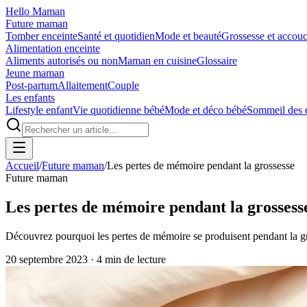
Hello Maman
Future maman
Tomber enceinte
Santé et quotidien
Mode et beauté
Grossesse et accou
Alimentation enceinte
Aliments autorisés ou non
Maman en cuisine
Glossaire
Jeune maman
Post-partum
Allaitement
Couple
Les enfants
Lifestyle enfant
Vie quotidienne bébé
Mode et déco bébé
Sommeil des 
Accueil
/
Future maman
/
Les pertes de mémoire pendant la grossesse
Future maman
Les pertes de mémoire pendant la grossess
Découvrez pourquoi les pertes de mémoire se produisent pendant la gros
20 septembre 2023
·
4
min de lecture