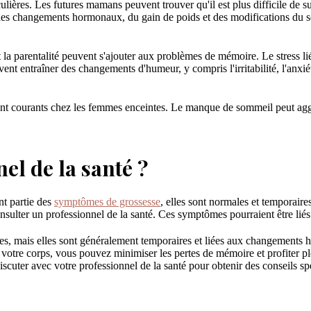
culières. Les futures mamans peuvent trouver qu'il est plus difficile de s
 des changements hormonaux, du gain de poids et des modifications du s
 la parentalité peuvent s'ajouter aux problèmes de mémoire. Le stress li
ent entraîner des changements d'humeur, y compris l'irritabilité, l'anx
ont courants chez les femmes enceintes. Le manque de sommeil peut aggra
el de la santé ?
nt partie des
symptômes de grossesse
, elles sont normales et temporai
sulter un professionnel de la santé. Ces symptômes pourraient être liés
s, mais elles sont généralement temporaires et liées aux changements ho
de votre corps, vous pouvez minimiser les pertes de mémoire et profiter 
scuter avec votre professionnel de la santé pour obtenir des conseils spé