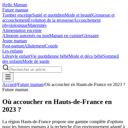
Hello Maman
Future maman
Tomber enceinte
Santé et quotidien
Mode et beauté
Grossesse et
accouchement
Évolution de la grossesse
Accouchement
physiologique
Maternités
Alimentation enceinte
Aliments autorisés ou non
Maman en cuisine
Glossaire
Jeune maman
Post-partum
Allaitement
Couple
Les enfants
Lifestyle enfant
Vie quotidienne bébé
Mode et déco bébé
Sommeil
des enfants
Mode de garde
Accueil
/
Future maman
/
Où accoucher en Hauts-de-France en 2023 ?
Future maman
Où accoucher en Hauts-de-France en
2023 ?
La région Hauts-de-France propose une gamme complète d'options
pour les futures mamans à la recherche d'un environnement adapté à