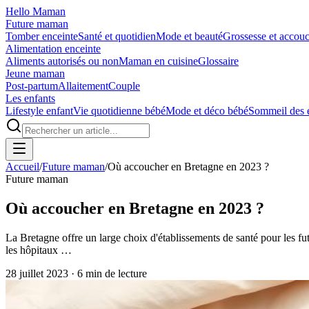
Hello Maman
Future maman
Tomber enceinte
Santé et quotidien
Mode et beauté
Grossesse et accou
Alimentation enceinte
Aliments autorisés ou non
Maman en cuisine
Glossaire
Jeune maman
Post-partum
Allaitement
Couple
Les enfants
Lifestyle enfant
Vie quotidienne bébé
Mode et déco bébé
Sommeil des 
Accueil
/
Future maman
/
Où accoucher en Bretagne en 2023 ?
Future maman
Où accoucher en Bretagne en 2023 ?
La Bretagne offre un large choix d'établissements de santé pour les 
les hôpitaux …
28 juillet 2023
·
6
min de lecture