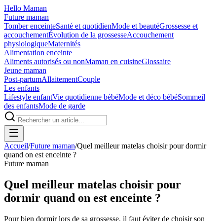
Hello Maman
Future maman
Tomber enceinte
Santé et quotidien
Mode et beauté
Grossesse et
accouchement
Évolution de la grossesse
Accouchement
physiologique
Maternités
Alimentation enceinte
Aliments autorisés ou non
Maman en cuisine
Glossaire
Jeune maman
Post-partum
Allaitement
Couple
Les enfants
Lifestyle enfant
Vie quotidienne bébé
Mode et déco bébé
Sommeil
des enfants
Mode de garde
Accueil
/
Future maman
/
Quel meilleur matelas choisir pour dormir
quand on est enceinte ?
Future maman
Quel meilleur matelas choisir pour
dormir quand on est enceinte ?
Pour bien dormir lors de sa grossesse, il faut éviter de choisir son