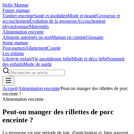
Hello Maman
Future maman
Tomber enceinte
Santé et quotidien
Mode et beauté
Grossesse et
accouchement
Évolution de la grossesse
Accouchement
physiologique
Maternités
Alimentation enceinte
Aliments autorisés ou non
Maman en cuisine
Glossaire
Jeune maman
Post-partum
Allaitement
Couple
Les enfants
Lifestyle enfant
Vie quotidienne bébé
Mode et déco bébé
Sommeil
des enfants
Mode de garde
Accueil
/
Alimentation enceinte
/
Peut-on manger des rillettes de porc
enceinte ?
Alimentation enceinte
Peut-on manger des rillettes de porc
enceinte ?
La grossesse est une période de joie, d'anticipation et, bien souvent,