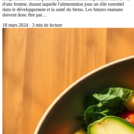
d'une femme, durant laquelle l'alimentation joue un rôle essentiel
dans le développement et la santé du fœtus. Les futures mamans
doivent donc être par…
18 mars 2024
·
3
min de lecture