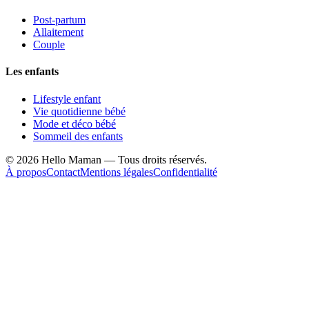
Post-partum
Allaitement
Couple
Les enfants
Lifestyle enfant
Vie quotidienne bébé
Mode et déco bébé
Sommeil des enfants
©
2026
Hello Maman — Tous droits réservés.
À propos
Contact
Mentions légales
Confidentialité