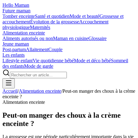
Hello Maman
Future maman
Tomber enceinte
Santé et quotidien
Mode et beauté
Grossesse et
accouchement
Évolution de la grossesse
Accouchement
physiologique
Maternités
Alimentation enceinte
Aliments autorisés ou non
Maman en cuisine
Glossaire
Jeune maman
Post-partum
Allaitement
Couple
Les enfants
Lifestyle enfant
Vie quotidienne bébé
Mode et déco bébé
Sommeil
des enfants
Mode de garde
Accueil
/
Alimentation enceinte
/
Peut-on manger des choux à la crème
enceinte ?
Alimentation enceinte
Peut-on manger des choux à la crème
enceinte ?
La grossesse est une période particulièrement importante dans la vie