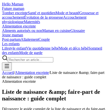
Hello Maman
Future maman
Tomber enceinte
Santé et quotidien
Mode et beauté
Grossesse et
accouchement
Évolution de la grossesse
Accouchement
physiologique
Maternités
Alimentation enceinte
Aliments autorisés ou non
Maman en cuisine
Glossaire
Jeune maman
Post-partum
Allaitement
Couple
Les enfants
Lifestyle enfant
Vie quotidienne bébé
Mode et déco bébé
Sommeil
des enfants
Mode de garde
Accueil
/
Alimentation enceinte
/
Liste de naissance &amp; faire-part
de naissance : guide complet
Alimentation enceinte
Liste de naissance &amp; faire-part de
naissance : guide complet
Découvrez le guide complet de la liste de naissance et du faire-part.