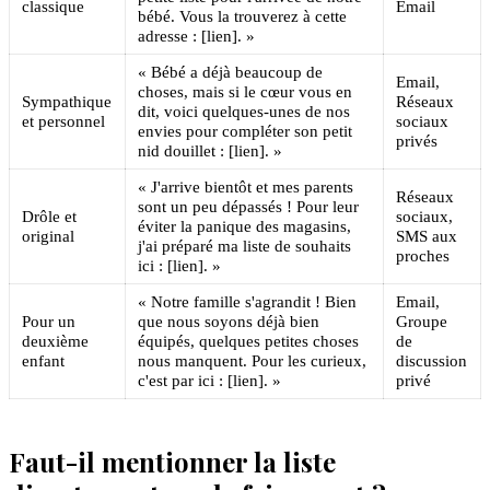
classique
Email
bébé. Vous la trouverez à cette
adresse : [lien]. »
« Bébé a déjà beaucoup de
Email,
choses, mais si le cœur vous en
Sympathique
Réseaux
dit, voici quelques-unes de nos
et personnel
sociaux
envies pour compléter son petit
privés
nid douillet : [lien]. »
« J'arrive bientôt et mes parents
Réseaux
sont un peu dépassés ! Pour leur
Drôle et
sociaux,
éviter la panique des magasins,
original
SMS aux
j'ai préparé ma liste de souhaits
proches
ici : [lien]. »
« Notre famille s'agrandit ! Bien
Email,
Pour un
que nous soyons déjà bien
Groupe
deuxième
équipés, quelques petites choses
de
enfant
nous manquent. Pour les curieux,
discussion
c'est par ici : [lien]. »
privé
Faut-il mentionner la liste