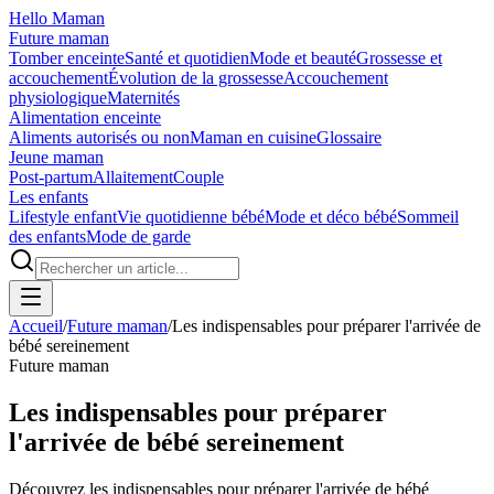
Hello Maman
Future maman
Tomber enceinte
Santé et quotidien
Mode et beauté
Grossesse et
accouchement
Évolution de la grossesse
Accouchement
physiologique
Maternités
Alimentation enceinte
Aliments autorisés ou non
Maman en cuisine
Glossaire
Jeune maman
Post-partum
Allaitement
Couple
Les enfants
Lifestyle enfant
Vie quotidienne bébé
Mode et déco bébé
Sommeil
des enfants
Mode de garde
Accueil
/
Future maman
/
Les indispensables pour préparer l'arrivée de
bébé sereinement
Future maman
Les indispensables pour préparer
l'arrivée de bébé sereinement
Découvrez les indispensables pour préparer l'arrivée de bébé