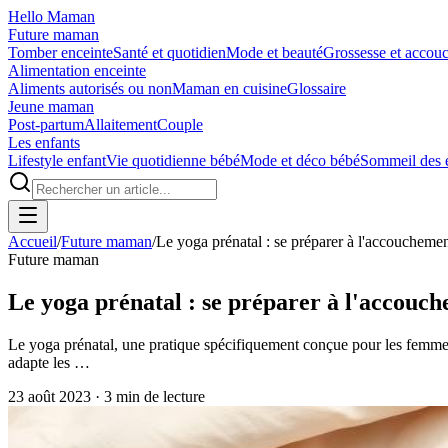
Hello Maman
Future maman
Tomber enceinte
Santé et quotidien
Mode et beauté
Grossesse et accou
Alimentation enceinte
Aliments autorisés ou non
Maman en cuisine
Glossaire
Jeune maman
Post-partum
Allaitement
Couple
Les enfants
Lifestyle enfant
Vie quotidienne bébé
Mode et déco bébé
Sommeil des 
Accueil
/
Future maman
/
Le yoga prénatal : se préparer à l'accoucheme
Future maman
Le yoga prénatal : se préparer à l'accouc
Le yoga prénatal, une pratique spécifiquement conçue pour les femmes 
adapte les …
23 août 2023
·
3
min de lecture