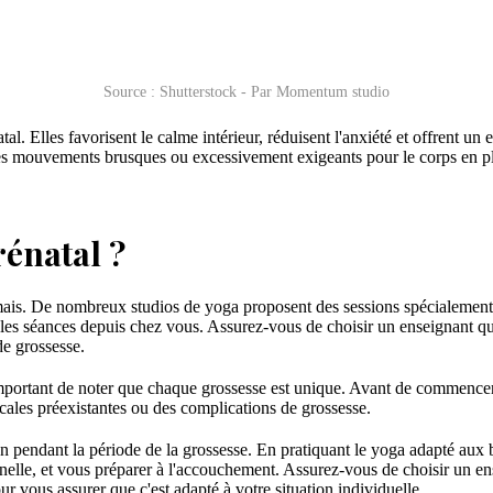
Source : Shutterstock - Par Momentum studio
atal. Elles favorisent le calme intérieur, réduisent l'anxiété et offrent
 les mouvements brusques ou excessivement exigeants pour le corps en pl
rénatal ?
amais. De nombreux studios de yoga proposent des sessions spécialeme
vre les séances depuis chez vous. Assurez-vous de choisir un enseignant 
de grossesse.
t important de noter que chaque grossesse est unique. Avant de commence
icales préexistantes ou des complications de grossesse.
on pendant la période de la grossesse. En pratiquant le yoga adapté aux
elle, et vous préparer à l'accouchement. Assurez-vous de choisir un en
 vous assurer que c'est adapté à votre situation individuelle.