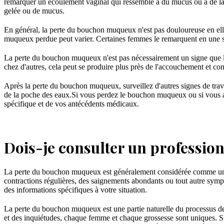
remarquer un écoulement vaginal qui ressemble à du mucus ou à de la gla
gelée ou de mucus.
En général, la perte du bouchon muqueux n'est pas douloureuse en el
muqueux perdue peut varier. Certaines femmes le remarquent en une se
La perte du bouchon muqueux n'est pas nécessairement un signe que le
chez d'autres, cela peut se produire plus près de l'accouchement et co
Après la perte du bouchon muqueux, surveillez d'autres signes de trava
de la poche des eaux.Si vous perdez le bouchon muqueux ou si vous ave
spécifique et de vos antécédents médicaux.
Dois-je consulter un profession
La perte du bouchon muqueux est généralement considérée comme un si
contractions régulières, des saignements abondants ou tout autre sympt
des informations spécifiques à votre situation.
La perte du bouchon muqueux est une partie naturelle du processus de p
et des inquiétudes, chaque femme et chaque grossesse sont uniques. Si 