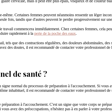
ire cervicale, mais il peut être plus épais, visqueux et de couleur blan
le-même. Certaines femmes peuvent néanmoins ressentir un léger inconf
ule fois, tandis que d'autres peuvent le perdre progressivement sur un
 travail commencera immédiatement. Chez certaines femmes, cela peut s
nduire rapidement à la
perte de la poche des eaux
.
il, tels que des contractions régulières, des douleurs abdominales, des
z des doutes, il est recommandé de contacter votre professionnel de la 
nel de santé ?
gne normal du processus de préparation à l'accouchement. Si vous ave
ôme inhabituel, il est recommandé de contacter votre professionnel de s
réparation à l'accouchement. C'est un signe que votre corps se prépare 
vous avez des préoccupations, n'hésitez pas à en parler à votre professi