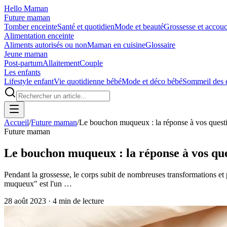
Hello Maman
Future maman
Tomber enceinte
Santé et quotidien
Mode et beauté
Grossesse et accou
Alimentation enceinte
Aliments autorisés ou non
Maman en cuisine
Glossaire
Jeune maman
Post-partum
Allaitement
Couple
Les enfants
Lifestyle enfant
Vie quotidienne bébé
Mode et déco bébé
Sommeil des 
Accueil
/
Future maman
/
Le bouchon muqueux : la réponse à vos quest
Future maman
Le bouchon muqueux : la réponse à vos que
Pendant la grossesse, le corps subit de nombreuses transformations et
muqueux" est l'un …
28 août 2023
·
4
min de lecture