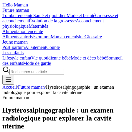
Hello Maman
Future maman
Tomber enceinte
Santé et quotidien
Mode et beauté
Grossesse et
accouchement
Évolution de la grossesse
Accouchement
physiologique
Maternités
Alimentation enceinte
Aliments autorisés ou non
Maman en cuisine
Glossaire
Jeune maman
Post-partum
Allaitement
Couple
Les enfants
Lifestyle enfant
Vie quotidienne bébé
Mode et déco bébé
Sommeil
des enfants
Mode de garde
Accueil
/
Future maman
/
Hystérosalpingographie : un examen
radiologique pour explorer la cavité utérine
Future maman
Hystérosalpingographie : un examen
radiologique pour explorer la cavité
utérine